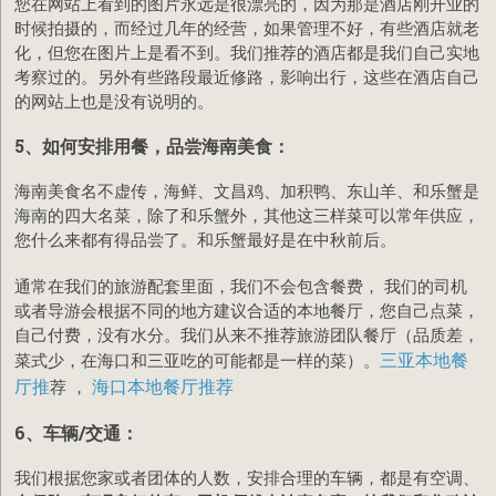
您在网站上看到的图片永远是很漂亮的，因为那是酒店刚开业的
时候拍摄的，而经过几年的经营，如果管理不好，有些酒店就老
化，但您在图片上是看不到。我们推荐的酒店都是我们自己实地
考察过的。另外有些路段最近修路，影响出行，这些在酒店自己
的网站上也是没有说明的。
5、如何安排用餐，品尝海南美食
：
海南美食名不虚传，海鲜、文昌鸡、加积鸭、东山羊、和乐蟹是
海南的四大名菜，除了和乐蟹外，其他这三样菜可以常年供应，
您什么来都有得品尝了。和乐蟹最好是在中秋前后。
通常在我们的旅游配套里面，我们不会包含餐费， 我们的司机
或者导游会根据不同的地方建议合适的本地餐厅，您自己点菜，
自己付费，没有水分。我们从来不推荐旅游团队餐厅（品质差，
三亚本地餐
菜式少，在海口和三亚吃的可能都是一样的菜）。
厅推
海口本地餐厅推荐
荐 ，
6、车辆/交通
：
我们根据您家或者团体的人数，安排合理的车辆，都是有空调、